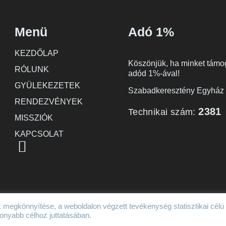
Menü
Adó 1%
KEZDŐLAP
Köszönjük, ha minket támo
RÓLUNK
adód 1%-ával!
GYÜLEKEZETEK
Szabadkeresztény Egyház
RENDEZVÉNYEK
2381
Technikai szám:
MISSZIÓK
KAPCSOLAT
 megkönnyítése, a weboldalon végzett tevékenység statisztikai célú
Adatkez
nyabb célhoz juttatásában.