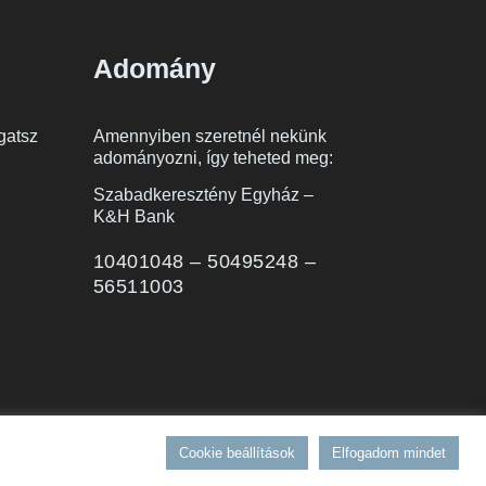
Adomány
gatsz
Amennyiben szeretnél nekünk
adományozni, így teheted meg:
Szabadkeresztény Egyház –
K&H Bank
10401048 – 50495248 –
56511003
elési tájékoztató
Egyház alapszabályzat
SZMSZ
Cookie beállítások
Elfogadom mindet