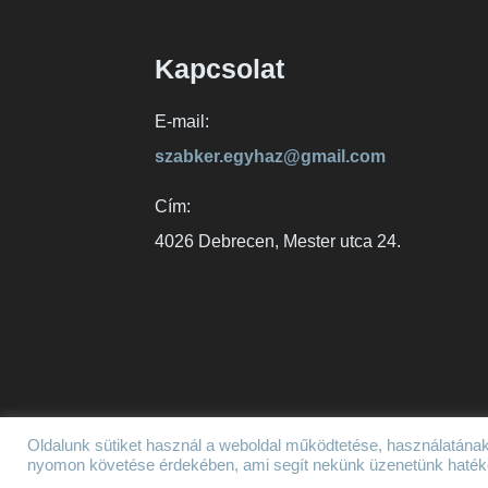
Kapcsolat
E-mail:
szabker.egyhaz@gmail.com
Cím:
4026 Debrecen, Mester utca 24.
Oldalunk sütiket használ a weboldal működtetése, használatának
Szabadkeresztény Egyház © 2026
nyomon követése érdekében, ami segít nekünk üzenetünk hatéko