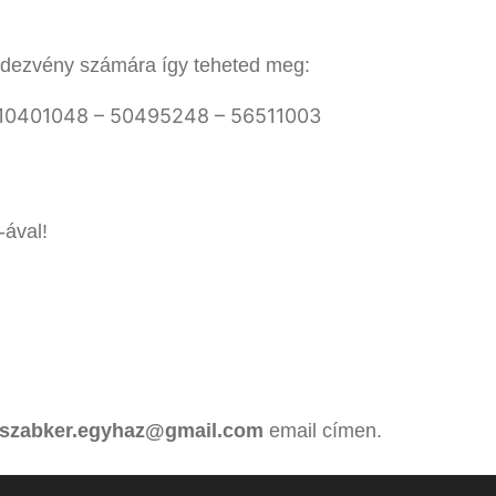
dezvény számára így teheted meg:
10401048 – 50495248 – 56511003
ával!
szabker.egyhaz@gmail.com
email címen.