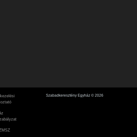
Szabadkeresztény Egyház © 2026
kezelési
koztató
áz
zabályzat
ZMSZ