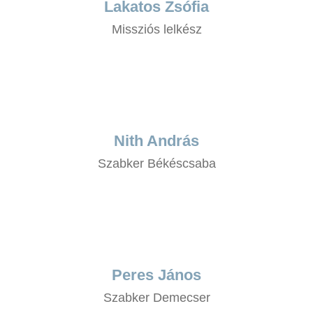
Lakatos Zsófia
Missziós lelkész
Nith András
Szabker Békéscsaba
Peres János
Szabker Demecser