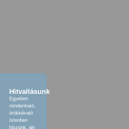
Hitvallásunk
Egyetlen
mindenható,
örökkévaló
Istenben
hiszünk, aki