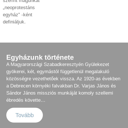
szerint magunkat
„neoprotestáns
egyház” -ként
definiáljuk.
Egyházunk története
A Magyarországi Szabadkeresztyén Gyülekezet
gyökerei, két, egymástól függetlenül megalakuló
közösségre vezethetőek vissza. Az 1920-as években
a Debrecen környéki falvakban Dr. Varjas János és
Sándor János missziós munkáját komoly szellemi
ébredés követte…
Tovább