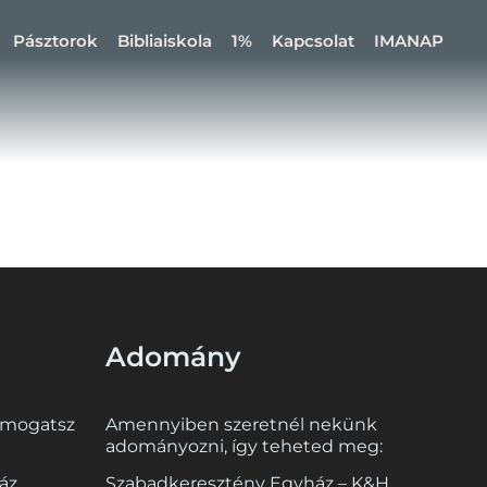
Pásztorok
Bibliaiskola
1%
Kapcsolat
IMANAP
Adomány
ámogatsz
Amennyiben szeretnél nekünk
adományozni, így teheted meg:
áz
Szabadkeresztény Egyház – K&H