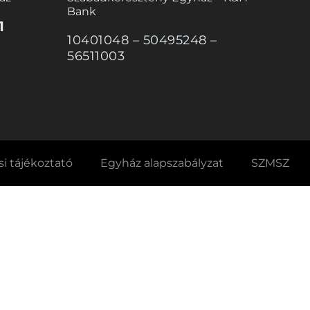
Bank
1
10401048 – 50495248 –
56511003
i tájékoztató
Egyház alapszabályzat
SZMSZ