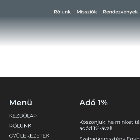
Rólunk
Missziók
Rendezvények
án
Menü
Adó 1%
KEZDŐLAP
Köszönjük, ha minket t
RÓLUNK
adód 1%-ával!
GYÜLEKEZETEK
Szabadkeresztény Egyh