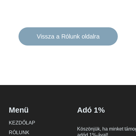
Vissza a Rólunk oldalra
Menü
Adó 1%
KEZDŐLAP
Köszönjük, ha minket támo
RÓLUNK
adód 1%-ával!