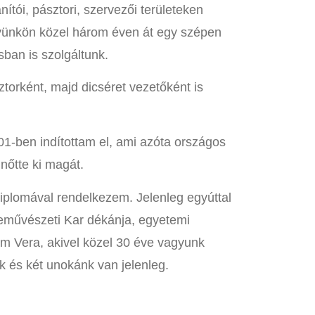
nítói, pásztori, szervezői területeken
lyünkön közel három éven át egy szépen
sban is szolgáltunk.
torként, majd dicséret vezetőként is
001-ben indítottam el, ami azóta országos
nőtte ki magát.
plomával rendelkezem. Jelenleg egyúttal
művészeti Kar dékánja, egyetemi
 Vera, akivel közel 30 éve vagyunk
 és két unokánk van jelenleg.