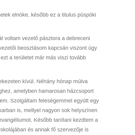
etek elnöke, később ez a titulus püspöki
át voltam vezető pásztora a debreceni
vezetői beosztásom kapcsán viszont úgy
ezt a területet már más viszi tovább
ekezeten kívül. Néhány hónap múlva
ghez, amelyben hamarosan házcsoport
ttem. Szolgáltam feleségemmel együtt egy
karban is, mellyel nagyon sok helyszínen
z evangéliumot. Később tanítani kezdtem a
iskolájában és annak fő szervezője is