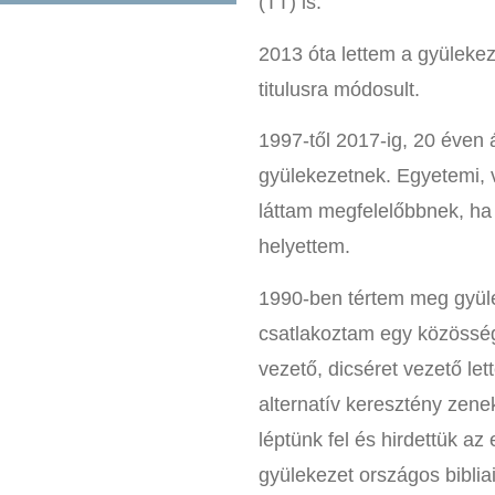
(TT) is.
2013 óta lettem a gyülekez
titulusra módosult.
1997-től 2017-ig, 20 éven 
gyülekezetnek. Egyetemi, 
láttam megfelelőbbnek, ha 
helyettem.
1990-ben tértem meg gyül
csatlakoztam egy közössé
vezető, dicséret vezető le
alternatív keresztény zene
léptünk fel és hirdettük a
gyülekezet országos biblia