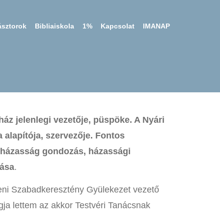
ásztorok
Bibliaiskola
1%
Kapcsolat
IMANAP
z jelenlegi vezetője, püspöke. A Nyári
a alapítója, szervezője. Fontos
a házasság gondozás, házassági
tása
.
eni Szabadkeresztény Gyülekezet vezető
agja lettem az akkor Testvéri Tanácsnak