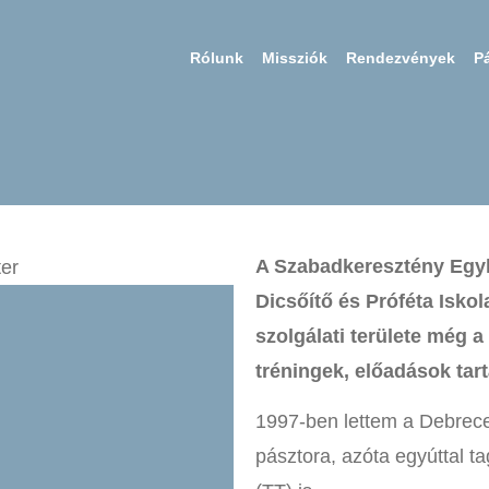
Rólunk
Missziók
Rendezvények
P
A Szabadkeresztény Egyhá
Dicsőítő és Próféta Iskol
szolgálati területe még 
tréningek, előadások tar
1997-ben lettem a Debrec
pásztora, azóta egyúttal t