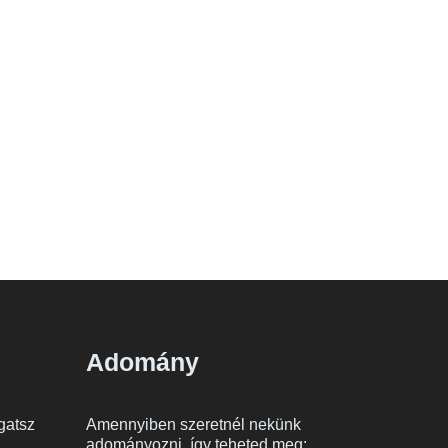
Adomány
gatsz
Amennyiben szeretnél nekünk
adományozni, így teheted meg: