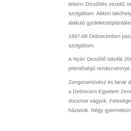
lettem. Dicsőítés vezető, ta
szolgáltam. Akkori lakóhe
alakuló gyülekezetplántálá
1997-től Debrecenben pász
szolgáltam.
A Nyári Dicsőítő Iskolát 2
jelentőségű rendezvénnyé 
Zongoraművész és tanár di
a Debreceni Egyetem Zene
docense vagyok. Feleségem
házasok. Négy gyermekünk